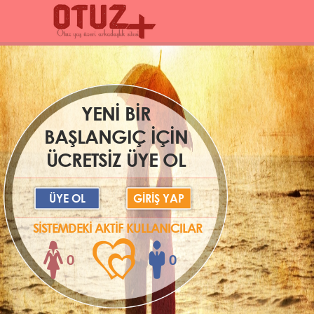
YENİ BİR
BAŞLANGIÇ İÇİN
ÜCRETSİZ ÜYE OL
ÜYE OL
GİRİŞ YAP
SİSTEMDEKİ AKTİF KULLANICILAR
0
0